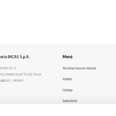
eria INCAS S.p.A.
Menù
O MATTEI, 11
INiziative Conciarie ASociate
TELFRANCO DI SOTTO (PI) ITALIA
Prodotti
24880501 – PRIVACY
Catalogo
Sostenibilità
Contatti