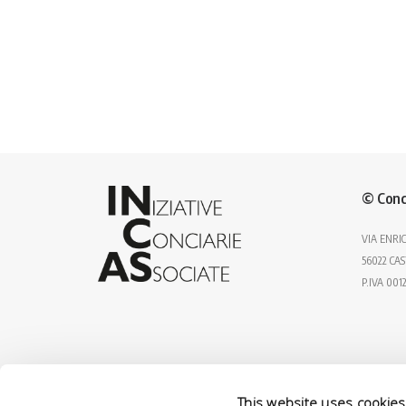
© Conc
VIA ENRIC
56022 CAS
P.IVA 001
This website uses cookies