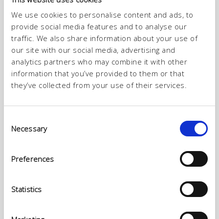
Divisione specializzata nella realizzazione di pellame da
We use cookies to personalise content and ads, to
abbigliamento e vitellino con pelo. La gamma dei pellami
provide social media features and to analyse our
ITALTAN di alta qualità, soddisfa le diverse esigenze di produzione
traffic. We also share information about your use of
di pellami per calzatura, pelletteria e abbigliamento.
our site with our social media, advertising and
L’alta tecnologia dei nostri laboratori di ricerca e sviluppo, ha
analytics partners who may combine it with other
permesso di mettere a punto pellami con caratteristiche di
information that you’ve provided to them or that
morbidezza e lucentezza non comuni. Vitellini, mezzi vitelli,
they’ve collected from your use of their services.
bufali, canguri e agnelli sono le basi su cui Italtan si pone come
punto di riferimento per la maggiori griffe mondiali.
Consent
Necessary
Selection
Preferences
Statistics
HIGH QUALITY TRADITIONAL LEATHER