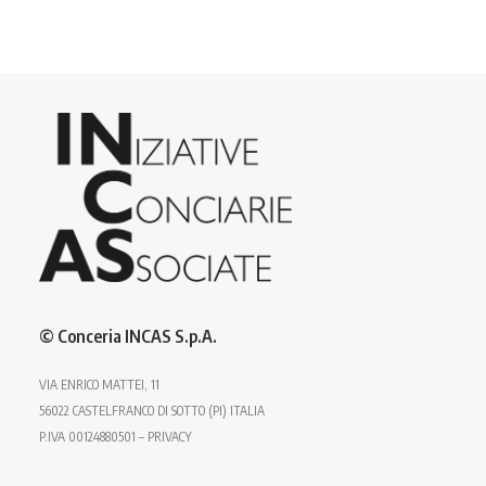
© Conceria INCAS S.p.A.
VIA ENRICO MATTEI, 11
56022 CASTELFRANCO DI SOTTO (PI) ITALIA
P.IVA 00124880501 – PRIVACY