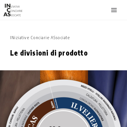
INIZIATIVE CONCIARIE ASSOCIATE
INiziative Conciarie ASsociate
IMPIANTI
Le divisioni di prodotto
PRODOTTI
CATALOGO
SOSTENIBILITÀ
FIERE
CONTATTI
LINGUA: