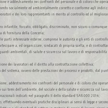
one e addestramento nei confronti del personale e di coloro che operan
mento socialmente ed ambientalmente corretto e conforme agli indirizz
oratori e dei loro rappresentanti in merito al controllo ed al miglioram
ro infantile, forzato, obbligato, discriminato, non sicuro o comunque al
ra di fornitura della Conceria;
 parti interessate esterne, comprese le autorità e gli enti di controll
artecipare a, ed organizzare, sindacati di propria scelta, e di
contratta
aguardi ambientali, di salute e sicurezza sul lavoro e di responsabilit
one dei lavoratori ed il diritto alla contrattazione collettiva;
 del sistema, ovvero delle prestazioni dei processi e prodotti, dal pun
one, addestramento nei confronti del personale e di coloro che operan
sui temi dell’ambiente, del sociale e della salute e sicurezza sul lavo
ternazionali indicati nel paragrafo II dello standard SA8000:2014;
to, effettuando eventuali pratiche disciplinari ai sensi di legge e seco