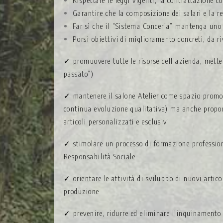
Rispettare le leggi vigenti, la contrattazione co
Garantire che la composizione dei salari e la r
Far sì che il “Sistema Conceria” mantenga uno
Porsi obiettivi di miglioramento concreti, da r
✓ promuovere tutte le risorse dell’azienda, mettend
passato”)
✓ mantenere il salone Atelier come spazio promozi
continua evoluzione qualitativa) ma anche proporre
articoli personalizzati e esclusivi
✓ stimolare un processo di formazione professiona
Responsabilità Sociale
✓ orientare le attività di sviluppo di nuovi artico
produzione
✓ prevenire, ridurre ed eliminare l’inquinamento a