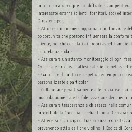
In un mercato sempre più difficile e competitivo, 
interessate esterne (clienti, fornitori, ecc) ed int
Direzione per:
– Attuare e mantenere aggiornata, in funzione dell’
opportunità che possono influenzare la conformità d
cliente, nonché correlati ai propri aspetti ambient
di tutela aziendale;
– Assicurare un attento monitoraggio di ogni fase 
Conceria e i requisiti attesi dal cliente nel rispet
– Garantire il puntuale rispetto dei tempi di cons
personalizzate e particolari;
– Collaborare proattivamente alle iniziative e ai
modo da aumentare la fidelizzazione dei clienti di
– Assicurare trasparenza e chiarezza nella comunic
prodotti della Conceria, mediante una Dichiarazio
– Attenersi a principi di trasparenza, correttezza 
prevenendo atti sleali che violino il Codice di Co