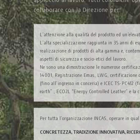
collaborare con la Direzione per:
L’attenzione alla qualità del prodotto ed un’eleva
L’alta specializzazione raggiunta in 35 anni di e
realizzazione di prodotti di alta gamma e, contemp
aspetti di sicurezza e socio-etici del lavoro.
Ne sono una dimostrazione le numerose certificaz
14001, Registrazione Emas, LWG, certificazione di
(fino all’ingresso in conceria) e ICEC TS-PC412 (f
earth” , ECO2L “Energy Controlled Leather” e la 
Per tutta l’organizzazione INCAS, operare in qual
CONCRETEZZA, TRADIZIONE INNOVATIVA, RICERC