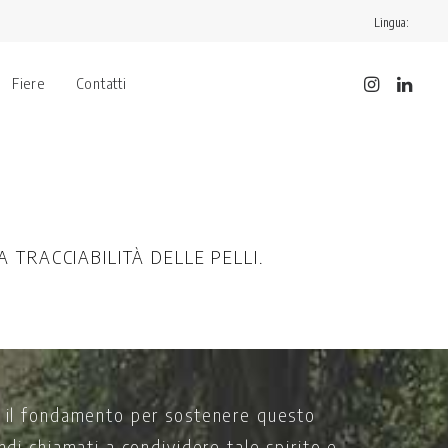
Lingua:
Fiere
Contatti
A TRACCIABILITÀ DELLE PELLI.
re il fondamento per sostenere questo
ndi chiamati a condividere tale spirito e