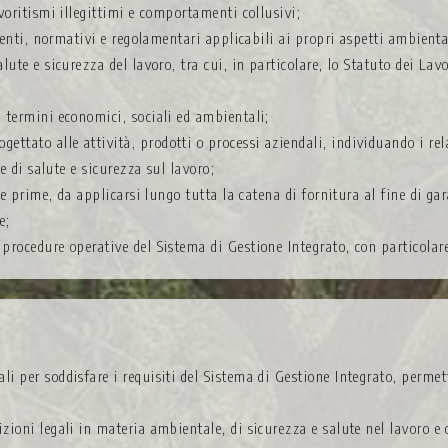
avoritismi illegittimi e comportamenti collusivi;
ogenti, normativi e regolamentari applicabili ai propri aspetti ambiental
lute e sicurezza del lavoro, tra cui, in particolare, lo Statuto dei Lav
n termini economici, sociali ed ambientali;
tato alle attività, prodotti o processi aziendali, individuando i rela
 e di salute e sicurezza sul lavoro;
ie prime, da applicarsi lungo tutta la catena di fornitura al fine di gar
e;
 procedure operative del Sistema di Gestione Integrato, con particolar
rali per soddisfare i requisiti del Sistema di Gestione Integrato, perm
rizioni legali in materia ambientale, di sicurezza e salute nel lavoro e 