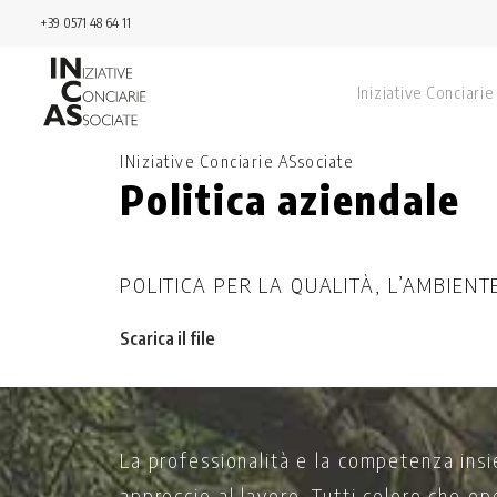
+39 0571 48 64 11
Iniziative Conciarie
INiziative Conciarie ASsociate
Politica aziendale
POLITICA PER LA QUALITÀ, L’AMBIENT
Scarica il file
La professionalità e la competenza insi
approccio al lavoro. Tutti coloro che op