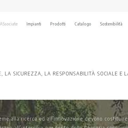
 ASsociate
Impianti
Prodotti
Catalogo
Sostenibilità
E, LA SICUREZZA, LA RESPONSABILITÀ SOCIALE E L
eme alla ricerca ed all’innovazione devono costitui
erano all’interno e per conto della Conceria sono qui