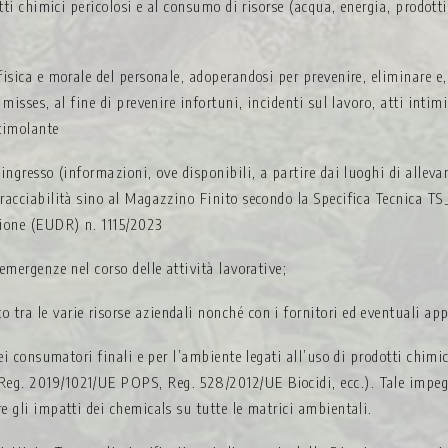
otti chimici pericolosi e al consumo di risorse (acqua, energia, prodotti
isica e morale del personale, adoperandosi per prevenire, eliminare e, 
 misses, al fine di prevenire infortuni, incidenti sul lavoro, atti intim
stimolante
ingresso (informazioni, ove disponibili, a partire dai luoghi di alleva
racciabilità sino al Magazzino Finito secondo la Specifica Tecnica TS_S
zione (EUDR) n. 1115/2023
emergenze nel corso delle attività lavorative;
tra le varie risorse aziendali nonché con i fornitori ed eventuali app
dei consumatori finali e per l’ambiente legati all’uso di prodotti chimic
eg. 2019/1021/UE POPS, Reg. 528/2012/UE Biocidi, ecc.). Tale impegn
e gli impatti dei chemicals su tutte le matrici ambientali.