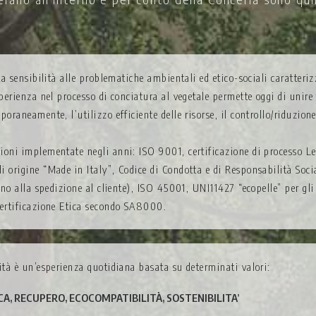
ta sensibilità alle problematiche ambientali ed etico-sociali caratter
sperienza nel processo di conciatura al vegetale permette oggi di unir
oraneamente, l’utilizzo efficiente delle risorse, il controllo/riduzion
ioni implementate negli anni: ISO 9001, certificazione di processo Le
 origine “Made in Italy”, Codice di Condotta e di Responsabilità Soci
ino alla spedizione al cliente), ISO 45001, UNI11427 “ecopelle” per gl
certificazione Etica secondo SA8000.
ità è un’esperienza quotidiana basata su determinati valori:
A, RECUPERO, ECOCOMPATIBILITÀ, SOSTENIBILITA’