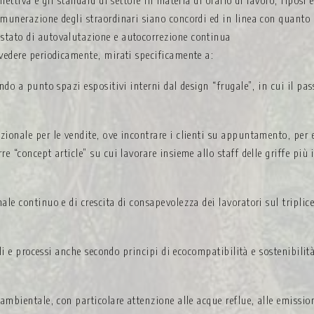
llettiva e gli standard di settore in materia di orario di lavoro, riposi 
emunerazione degli straordinari siano concordi ed in linea con quanto 
 stato di autovalutazione e autocorrezione continua
ivedere periodicamente, mirati specificamente a:
o a punto spazi espositivi interni dal design “frugale”, in cui il passa
onale per le vendite, ove incontrare i clienti su appuntamento, per es
 “concept article” su cui lavorare insieme allo staff delle griffe più 
le continuo e di crescita di consapevolezza dei lavoratori sul tripli
li e processi anche secondo principi di ecocompatibilità e sostenibilità
mbientale, con particolare attenzione alle acque reflue, alle emission