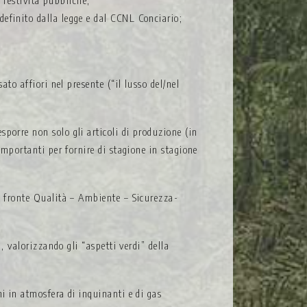
e festività pubbliche;
definito dalla legge e dal CCNL Conciario;
to affiori nel presente (“il lusso del/nel
porre non solo gli articoli di produzione (in
importanti per fornire d
i stagione in stagione
ce fronte Qualità – Ambiente – Sicurezza-
, valorizzando gli “aspetti verdi” della
i in atmosfera di inquinanti e di gas