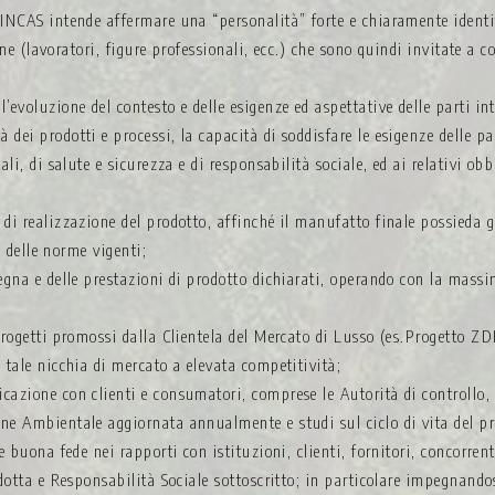
INCAS intende affermare una “personalità” forte e chiaramente identifi
erne (lavoratori, figure professionali, ecc.) che sono quindi invitate a 
evoluzione del contesto e delle esigenze ed aspettative delle parti int
ei prodotti e processi, la capacità di soddisfare le esigenze delle par
ali, di salute e sicurezza e di responsabilità sociale, ed ai relativi ob
di realizzazione del prodotto, affinché il manufatto finale possieda gli
to delle norme vigenti;
egna e delle prestazioni di prodotto dichiarati, operando con la massim
 progetti promossi dalla Clientela del Mercato di Lusso (es.Progetto 
 tale nicchia di mercato a elevata competitività;
azione con clienti e consumatori, comprese le Autorità di controllo, ci
ne Ambientale aggiornata annualmente e studi sul ciclo di vita del p
e buona fede nei rapporti con istituzioni, clienti, fornitori, concorrent
ndotta e Responsabilità Sociale sottoscritto; in particolare impegnandos