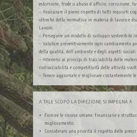
estorsione, frode o abuso d’ufficio, corruzione, f
– Assicurare il pieno rispetto di tutti requisiti c
oltreché della normativa in materia di lavoro e dsa
Lavoro;
– Perseguire un modello di sviluppo sostenibile i
– Valutare preventivamente ogni cambiamento proget
della qualità, dell’ambiente e degli aspetti sociali
– Attenersi ai principi di tracciabilità delle mater
rintracciabilità e competitività delle attività svolt
– Tenere aggiornate e migliorare costantemente le
A TALE SCOPO LA DIREZIONE SI IMPEGNA A
Fornire le risorse umane, finanziarie e struttu
miglioramento;
Considerare una priorità il rispetto delle presc