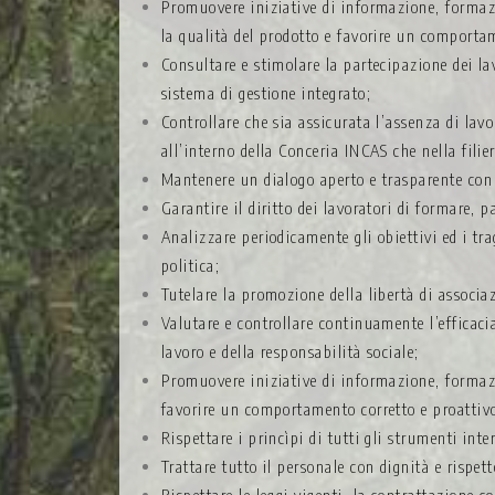
Promuovere iniziative di informazione, formazi
la qualità del prodotto e favorire un comporta
Consultare e stimolare la partecipazione dei lav
sistema di gestione integrato;
Controllare che sia assicurata l’assenza di lavo
all’interno della Conceria INCAS che nella filie
Mantenere un dialogo aperto e trasparente con le
Garantire il diritto dei lavoratori di formare, p
Analizzare periodicamente gli obiettivi ed i tr
politica;
Tutelare la promozione della libertà di associazi
Valutare e controllare continuamente l’efficacia
lavoro e della responsabilità sociale;
Promuovere iniziative di informazione, formazi
favorire un comportamento corretto e proattivo 
Rispettare i princìpi di tutti gli strumenti in
Trattare tutto il personale con dignità e rispet