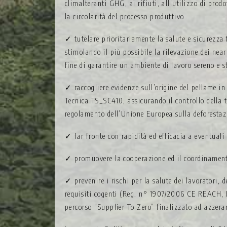
climalteranti GHG, ai rifiuti, all’utilizzo di prod
la circolarità del processo produttivo
✓ tutelare prioritariamente la salute e sicurezza f
stimolando il più possibile la rilevazione dei near
fine di garantire un ambiente di lavoro sereno e 
✓ raccogliere evidenze sull’origine del pellame in 
Tecnica TS_SC410, assicurando il controllo della t
regolamento dell’Unione Europea sulla deforesta
✓ far fronte con rapidità ed efficacia a eventuali 
✓ promuovere la cooperazione ed il coordinamento 
✓ prevenire i rischi per la salute dei lavoratori, 
requisiti cogenti (Reg. n° 1907/2006 CE REACH, R
percorso “Supplier To Zero” finalizzato ad azzerar