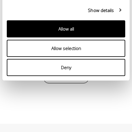
Show details
Leather 40075 è l’evoluzione della concia al vegetale
sia in termini ambientali che in termini di versatilità e
Allow all
performances. Leather 40075 è la pelle sostenibile più
certificata.
Allow selection
SCOPRI >
Deny
GUARDA IL CATALOGO