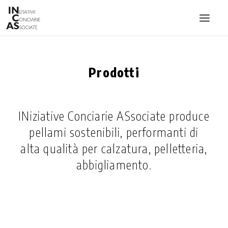
INIZIATIVE CONCIARIE ASSOCIATE
Prodotti
IMPIANTI
PRODOTTI
CATALOGO
INiziative Conciarie ASsociate produce
pellami sostenibili, performanti di
SOSTENIBILITÀ
alta qualità per calzatura, pelletteria,
FIERE
abbigliamento.
CONTATTI
LINGUA: